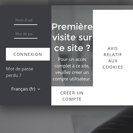
Passer au contenu principal
Procédure de création de compte
Nom d'utilisateur ou courriel
Première
Mot de passe
visite sur
ce site ?
AVIS
CONNEXION
RELATIF
Pour un accès
AUX
complet à ce site,
COOKIES
Mot de passe
veuillez créer un
perdu ?
compte utilisateur.
Français ‎(fr)‎
CRÉER UN
COMPTE